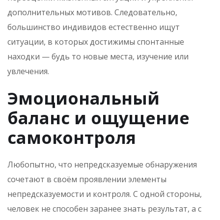
дополнительных мотивов. Следовательно,
большинство индивидов естественно ищут
ситуации, в которых достижимы спонтанные
находки — будь то новые места, изучение или
увлечения.
Эмоциональный
баланс и ощущение
самоконтроля
Любопытно, что непредсказуемые обнаружения
сочетают в своём проявлении элементы
непредсказуемости и контроля. С одной стороны,
человек не способен заранее знать результат, а с