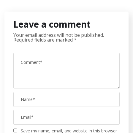
Leave a comment
Your email address will not be published.
Required fields are marked
*
Save my name, email, and website in this browser