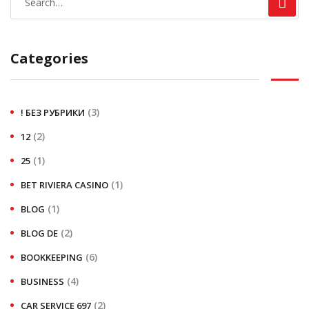
e
a
Categories
r
c
h
(3)
! БЕЗ РУБРИКИ
f
(2)
12
o
r
(1)
25
:
(1)
BET RIVIERA CASINO
(1)
BLOG
(2)
BLOG DE
(6)
BOOKKEEPING
(4)
BUSINESS
(2)
CAR SERVICE 697