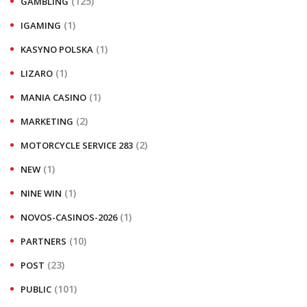
(125)
GAMBLING
(1)
IGAMING
(1)
KASYNO POLSKA
(1)
LIZARO
(1)
MANIA CASINO
(2)
MARKETING
(2)
MOTORCYCLE SERVICE 283
(1)
NEW
(1)
NINE WIN
(1)
NOVOS-CASINOS-2026
(10)
PARTNERS
(23)
POST
(101)
PUBLIC