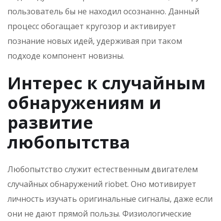
пользователь бы не находил осознанно. Данный
процесс обогащает кругозор и активирует
познание новых идей, удерживая при таком
подходе компонент новизны.
Интерес к случайным
обнаружениям и
развитие
любопытства
Любопытство служит естественным двигателем
случайных обнаружений riobet. Оно мотивирует
личность изучать оригинальные сигналы, даже если
они не дают прямой пользы. Физиологические