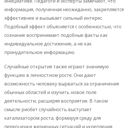
инициативе. Педагоги и эксперты замечают, что
информация, полученная неожиданно, закрепляется
эффективнее и вызывает сильный интерес.
Подобный эффект объясняется с особенностью, что
сознание воспринимает подобные факты как
индивидуальное достижение, а не как
принудительное информацию.
Случайные открытия также играют значимую
функцию в личностном росте. Они дают
возможность человеку вырваться за ограничения
обычных областей и изучить новое поле
деятельности, расширяя восприятие. В таком
смысле риобет случайность выступает
катализатором роста, формируя среду для
переоценки жизненных ситуаций и укрепления