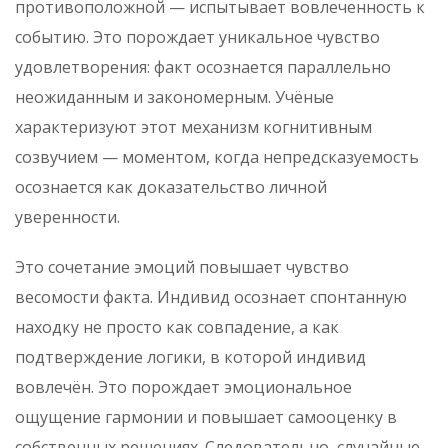
противоположной — испытывает вовлеченность к
событию. Это порождает уникальное чувство
удовлетворения: факт осознается параллельно
неожиданным и закономерным. Учёные
характеризуют этот механизм когнитивным
созвучием — моментом, когда непредсказуемость
осознается как доказательство личной
уверенности.
Это сочетание эмоций повышает чувство
весомости факта. Индивид осознает спонтанную
находку не просто как совпадение, а как
подтверждение логики, в которой индивид
вовлечён. Это порождает эмоциональное
ощущение гармонии и повышает самооценку в
собственных решениях. Следовательно, случайные