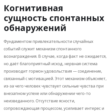
Когнитивная
сущность спонтанных
обнаружений
Фундаментом привлекательности случайных
событий служит механизм спонтанного
вознаграждения. В случае, когда факт не ожидается,
но даёт благоприятный исход, нервная система
производит гормон удовольствия — соединение,
связанный с мотивацией. Этот механизм объясняет,
из-за чего человек чувствует сильные чувства при
внезапном успехе или обнаружении чего-то
неизведанного. Отсутствие ясности,
сопровождающая процессом, усиливает интерес и