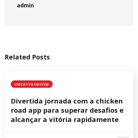
admin
Related Posts
UNCATEGORIZED
Divertida jornada com a chicken
road app para superar desafios e
alcançar a vitória rapidamente