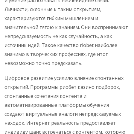
и умение распознавать неочевидные связи.
Личности, склонные к таким открытиям,
характеризуются гибким мышлением и
значительной тягою к знаниям. Они воспринимают
непредсказуемость не как случайность, а как
источник идей. Такое качество riobet наиболее
значимо в творческих профессиях, где итог
невозможно точно предсказать.
Цифровое развитие усилило влияние спонтанных
открытий. Программы риобет казино подборок,
спонтанные сочетания контента и
автоматизированные платформы обучения
создают виртуальные аналоги непредсказуемых
находок. Интернет реальность предоставляет
индивиду шанс встречаться с контентом, которую