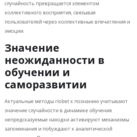
случайность превращается элементом
коллективного восприятия, связывая
пользователей через коллективные впечатления и
эмоции.
Значение
неожиданности в
обучении и
саморазвитии
Актуальные методы riobet к познанию учитывают
значение случайности в динамике обучения.
непредсказуемые находки активируют механизмы
запоминания и побуждают к аналитической