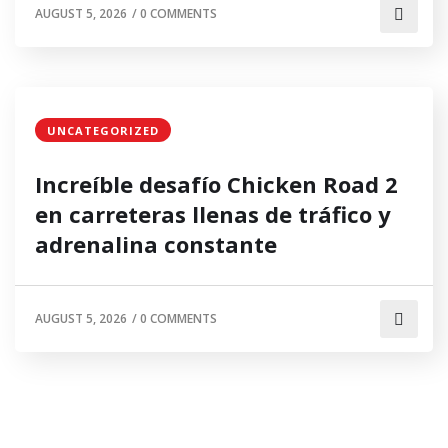
AUGUST 5, 2026
/
0 COMMENTS
UNCATEGORIZED
Increíble desafío Chicken Road 2
en carreteras llenas de tráfico y
adrenalina constante
AUGUST 5, 2026
/
0 COMMENTS