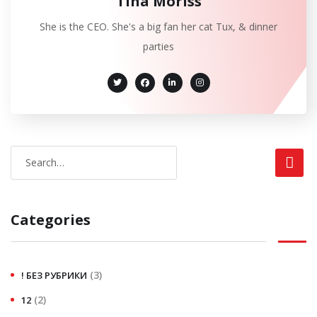
Tina Moriss
She is the CEO. She's a big fan her cat Tux, & dinner
parties
Categories
(3)
! БЕЗ РУБРИКИ
(2)
12