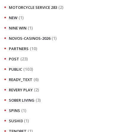
(2)
MOTORCYCLE SERVICE 283
(1)
NEW
(1)
NINE WIN
(1)
NOVOS-CASINOS-2026
(10)
PARTNERS
(23)
POST
(103)
PUBLIC
(6)
READY_TEXT
(2)
REVERY PLAY
(3)
SOBER LIVING
(1)
SPINS
(1)
SUSHI3
(1)
TENOBET