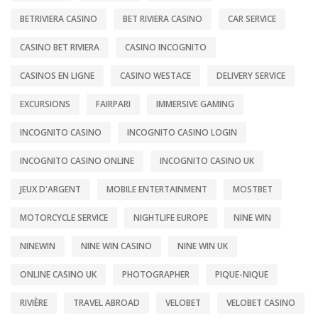
BETRIVIERA CASINO
BET RIVIERA CASINO
CAR SERVICE
CASINO BET RIVIERA
CASINO INCOGNITO
CASINOS EN LIGNE
CASINO WESTACE
DELIVERY SERVICE
EXCURSIONS
FAIRPARI
IMMERSIVE GAMING
INCOGNITO CASINO
INCOGNITO CASINO LOGIN
INCOGNITO CASINO ONLINE
INCOGNITO CASINO UK
JEUX D'ARGENT
MOBILE ENTERTAINMENT
MOSTBET
MOTORCYCLE SERVICE
NIGHTLIFE EUROPE
NINE WIN
NINEWIN
NINE WIN CASINO
NINE WIN UK
ONLINE CASINO UK
PHOTOGRAPHER
PIQUE-NIQUE
RIVIÈRE
TRAVEL ABROAD
VELOBET
VELOBET CASINO