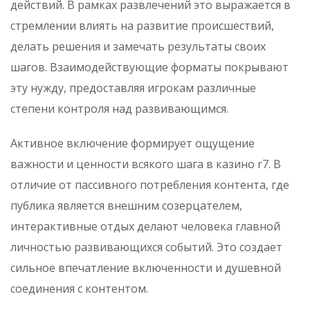
действий. В рамках развлечений это выражается в
стремлении влиять на развитие происшествий,
делать решения и замечать результаты своих
шагов. Взаимодействующие форматы покрывают
эту нужду, предоставляя игрокам различные
степени контроля над развивающимся.
Активное включение формирует ощущение
важности и ценности всякого шага в казино r7. В
отличие от пассивного потребления контента, где
публика является внешним созерцателем,
интерактивные отдых делают человека главной
личностью развивающихся событий. Это создает
сильное впечатление включенности и душевной
соединения с контентом.