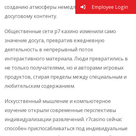
Employee Login
созданию атмосферы немедленного подключения к
досуговому контенту.
Общественные сети р7 казино изменили само
значение досуга, превратив ежедневную
деятельность в непрерывный поток
интерактивного материала. Люди превратились в
не только получателями, но и авторами игровых
продуктов, стирая пределы между специальным и
любительским содержанием.
Искусственный мышление и компьютерное
изучение открыли современные перспективы
индивидуализации развлечений. r7casino сейчас
способен приспосабливаться под индивидуальные