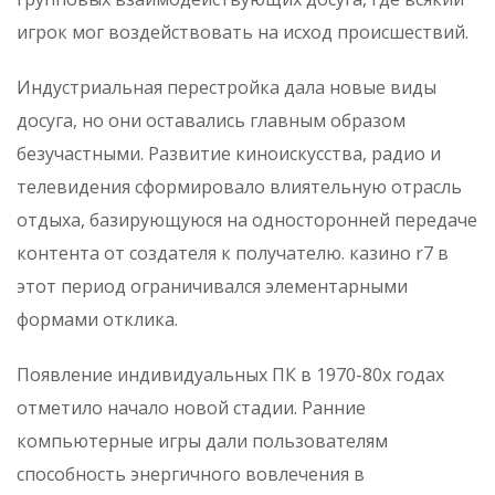
игрок мог воздействовать на исход происшествий.
Индустриальная перестройка дала новые виды
досуга, но они оставались главным образом
безучастными. Развитие киноискусства, радио и
телевидения сформировало влиятельную отрасль
отдыха, базирующуюся на односторонней передаче
контента от создателя к получателю. казино r7 в
этот период ограничивался элементарными
формами отклика.
Появление индивидуальных ПК в 1970-80х годах
отметило начало новой стадии. Ранние
компьютерные игры дали пользователям
способность энергичного вовлечения в