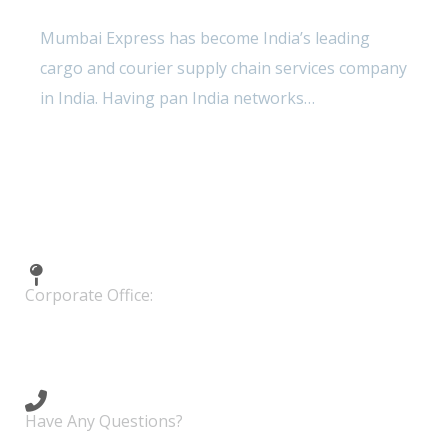
Mumbai Express has become India’s leading
cargo and courier supply chain services company
in India. Having pan India networks…
Hurry up and watch
1xbet website
and win today!
HEAD OFFICE
Corporate Office:
Gala No. 17, Shreeji Industrial Estate, Chichpada,
Vasai East , Palghar - 401208. MH.
Have Any Questions?