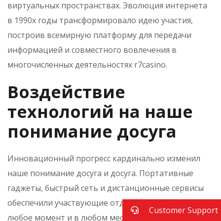
виртуальных пространствах. Эволюция интернета
в 1990х годы трансформировало идею участия,
построив всемирную платформу для передачи
информацией и совместного вовлечения в
многочисленных деятельностях r7casino.
Воздействие
технологий на наше
понимание досуга
Инновационный прогресс кардинально изменил
наше понимание досуга и досуга. Портативные
гаджеты, быстрый сеть и дистанционные сервисы
обеспечили участвующие отдых возможными в
Customer Support
любое момент и в любом месте. Это привело к