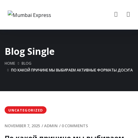
Blog Single
HOME
BLOG
ПО КАКОЙ ПРИЧИНЕ МЫ ВЫБИРАЕМ АКТИВНЫЕ ФОРМАТЫ ДОСУГА
UNCATEGORIZED
NOVEMBER 7, 2025
/
ADMIN
/
0 COMMENTS
По какой причине мы выбираем