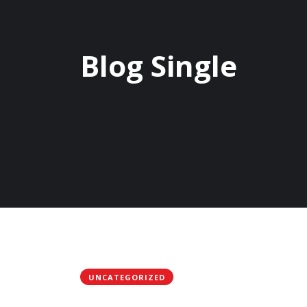
Blog Single
UNCATEGORIZED