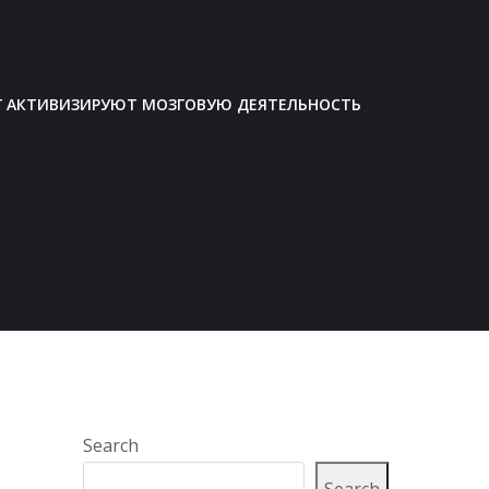
Г АКТИВИЗИРУЮТ МОЗГОВУЮ ДЕЯТЕЛЬНОСТЬ
Search
Search