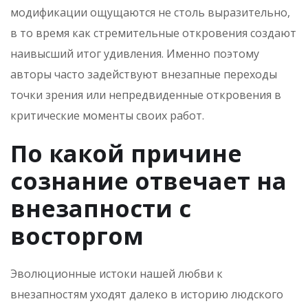
модификации ощущаются не столь выразительно,
в то время как стремительные откровения создают
наивысший итог удивления. Именно поэтому
авторы часто задействуют внезапные переходы
точки зрения или непредвиденные откровения в
критические моменты своих работ.
По какой причине
сознание отвечает на
внезапности с
восторгом
Эволюционные истоки нашей любви к
внезапностям уходят далеко в историю людского