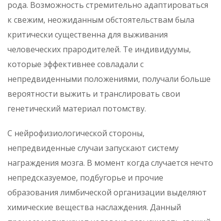
рода. Возможность стремительно адаптироваться
к свежим, неожиданным обстоятельствам была
критически существенна для выживания
человеческих прародителей. Те индивидуумы,
которые эффективнее совладали с
непредвиденными положениями, получали больше
вероятности выжить и транслировать свои
генетический материал потомству.
С нейрофизиологической стороны,
непредвиденные случаи запускают систему
награждения мозга. В момент когда случается нечто
непредсказуемое, подбугорье и прочие
образования лимбической организации выделяют
химические вещества наслаждения. Данный