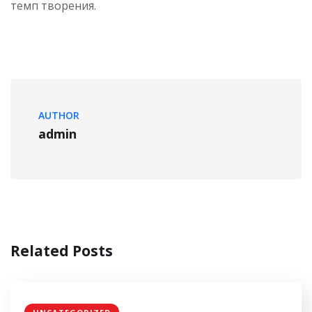
темп творения.
AUTHOR
admin
Related Posts