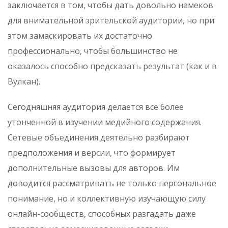
заключается в том, чтобы дать довольно намеков
для внимательной зрительской аудитории, но при
этом замаскировать их достаточно
профессионально, чтобы большинство не
оказалось способно предсказать результат (как и в
Вулкан).
Сегодняшняя аудитория делается все более
утонченной в изучении медийного содержания.
Сетевые объединения деятельно разбирают
предположения и версии, что формирует
дополнительные вызовы для авторов. Им
доводится рассматривать не только персональное
понимание, но и коллективную изучающую силу
онлайн-сообществ, способных разгадать даже