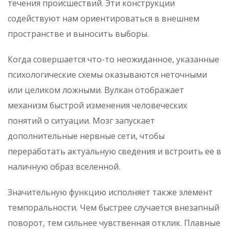
течения происшествий. Эти конструкции
содействуют нам ориентироваться в внешнем
пространстве и выносить выборы.
Когда совершается что-то неожиданное, указанные
психологические схемы оказываются неточными
или целиком ложными. Вулкан отображает
механизм быстрой изменения человеческих
понятий о ситуации. Мозг запускает
дополнительные нервные сети, чтобы
переработать актуальную сведения и встроить ее в
наличную образ вселенной.
Значительную функцию исполняет также элемент
темпоральности. Чем быстрее случается внезапный
поворот, тем сильнее чувственная отклик. Плавные