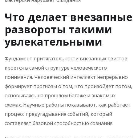
Что делает внезапные
развороты такими
увлекательными
Фундамент притягательности внезапных твистов
кроется в самой структуре человеческого
понимания. Человеческий интеллект непрерывно
формирует прогнозы о том, что произойдет потом,
основываясь на прошлом багаже и знакомых
схемах. Научные работы показывают, как работает
процесс предугадывания событий, который
составляет базовой способностью сознания.