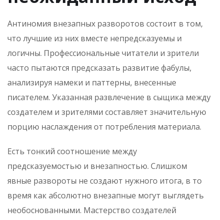
Антиномия внезапных разворотов состоит в том,
что лучшие из них вместе непредсказуемы и
логичны. Профессиональные читатели и зрители
часто пытаются предсказать развитие фабулы,
анализируя намеки и паттерны, внесенные
писателем. Указанная развлечение в сыщика между
создателем и зрителями составляет значительную
порцию наслаждения от потребления материала.
Есть тонкий соотношение между
предсказуемостью и внезапностью. Слишком
явные развороты не создают нужного итога, в то
время как абсолютно внезапные могут выглядеть
необоснованными. Мастерство создателей