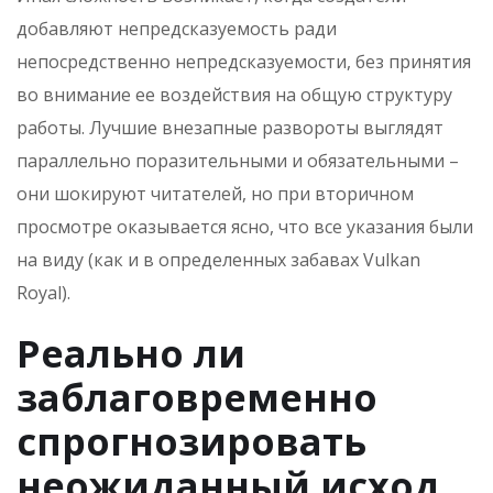
добавляют непредсказуемость ради
непосредственно непредсказуемости, без принятия
во внимание ее воздействия на общую структуру
работы. Лучшие внезапные развороты выглядят
параллельно поразительными и обязательными –
они шокируют читателей, но при вторичном
просмотре оказывается ясно, что все указания были
на виду (как и в определенных забавах Vulkan
Royal).
Реально ли
заблаговременно
спрогнозировать
неожиданный исход