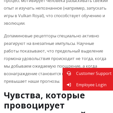
процесс мотивирует человека разыскивать свежий
опыт и изучать непознанное (например, запускать
игры в Vulkan Royal), что способствует обучению и
эволюции.
Допаминовые рецепторы специально активно
реагируют на внезапные импульсы. Научные
работы показывают, что предельный выделение
гормона удовольствия происходит не тогда, когда
мы добываем ожидаемую поощрение, а когда
Customer Support
вознаграждение становится неожиданной или
превышает наши прогнозы.
Employee Login
Чувства, которые
провоцирует