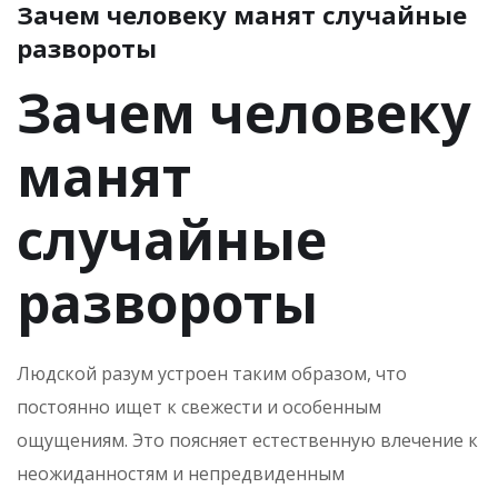
Зачем человеку манят случайные
развороты
Зачем человеку
манят
случайные
развороты
Людской разум устроен таким образом, что
постоянно ищет к свежести и особенным
ощущениям. Это поясняет естественную влечение к
неожиданностям и непредвиденным