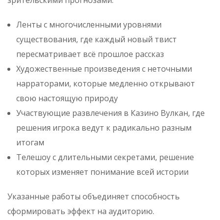
Ленты с многочисленными уровнями
существования, где каждый новый твист
пересматривает всё прошлое рассказ
Художественные произведения с неточными
нарраторами, которые медленно открывают
свою настоящую природу
Участвующие развлечения в Казино Вулкан, где
решения игрока ведут к радикально разным
итогам
Телешоу с длительными секретами, решение
которых изменяет понимание всей истории
Указанные работы объединяет способность
сформировать эффект на аудиторию.