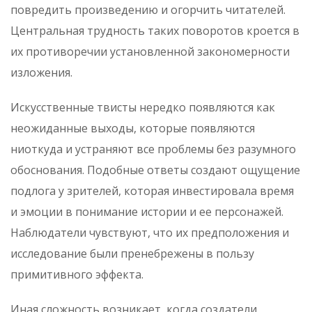
повредить произведению и огорчить читателей.
Центральная трудность таких поворотов кроется в
их противоречии установленной закономерности
изложения.
Искусственные твисты нередко появляются как
неожиданные выходы, которые появляются
ниоткуда и устраняют все проблемы без разумного
обоснования. Подобные ответы создают ощущение
подлога у зрителей, которая инвестировала время
и эмоции в понимание истории и ее персонажей.
Наблюдатели чувствуют, что их предположения и
исследование были пренебрежены в пользу
примитивного эффекта.
Иная сложность возникает, когда создатели