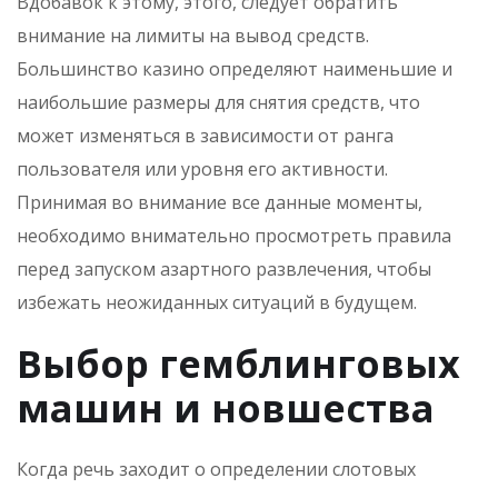
Вдобавок к этому, этого, следует обратить
внимание на лимиты на вывод средств.
Большинство казино определяют наименьшие и
наибольшие размеры для снятия средств, что
может изменяться в зависимости от ранга
пользователя или уровня его активности.
Принимая во внимание все данные моменты,
необходимо внимательно просмотреть правила
перед запуском азартного развлечения, чтобы
избежать неожиданных ситуаций в будущем.
Выбор гемблинговых
машин и новшества
Когда речь заходит о определении слотовых