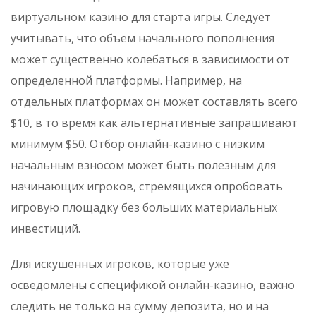
виртуальном казино для старта игры. Следует
учитывать, что объем начального пополнения
может существенно колебаться в зависимости от
определенной платформы. Например, на
отдельных платформах он может составлять всего
$10, в то время как альтернативные запрашивают
минимум $50. Отбор онлайн-казино с низким
начальным взносом может быть полезным для
начинающих игроков, стремящихся опробовать
игровую площадку без больших материальных
инвестиций.
Для искушенных игроков, которые уже
осведомлены с спецификой онлайн-казино, важно
следить не только на сумму депозита, но и на