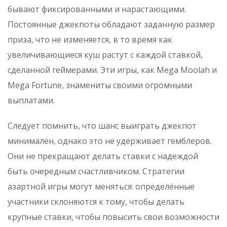
бывают фиксированными и нарастающими.
Постоянные джекпоты обладают заданную размер
приза, что не изменяется, в то время как
увеличивающиеся куш растут с каждой ставкой,
сделанной геймерами. Эти игры, как Mega Moolah и
Mega Fortune, знамениты своими огромными
выплатами.
Следует помнить, что шанс выиграть джекпот
минимален, однако это не удерживает гемблеров.
Они не прекращают делать ставки с надеждой
быть очередным счастливчиком. Стратегии
азартной игры могут меняться: определённые
участники склоняются к тому, чтобы делать
крупные ставки, чтобы повысить свои возможности