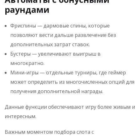
раундами
Фриспины — дармовые спины, которые
позволяют вести дальше развлечение без
дополнительных затрат ставок.
Бустеры — увеличивают выигрыш в
многократно.
Мини-игры — отдельные турниры, где геймер
может определить из многочисленных опций для
получения дополнительной награды.
Данные функции обеспечивают игру более живым и
интересным.
Важным моментом подбора слота с