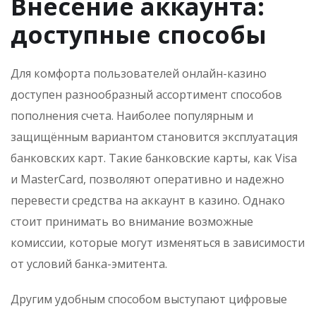
Внесение аккаунта:
доступные способы
Для комфорта пользователей онлайн-казино
доступен разнообразный ассортимент способов
пополнения счета. Наиболее популярным и
защищённым вариантом становится эксплуатация
банковских карт. Такие банковские карты, как Visa
и MasterCard, позволяют оперативно и надежно
перевести средства на аккаунт в казино. Однако
стоит принимать во внимание возможные
комиссии, которые могут изменяться в зависимости
от условий банка-эмитента.
Другим удобным способом выступают цифровые