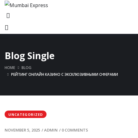
Blog Single
HOME
BLOG
РЕЙТИНГ ОНЛАЙН КАЗИНО С ЭКСКЛЮЗИВНЫМИ ОФЕРАМИ
UNCATEGORIZED
NOVEMBER 5, 2025
/
ADMIN
/
0 COMMENTS