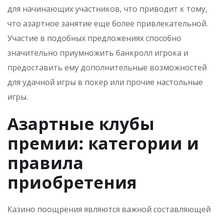
для начинающих участников, что приводит к тому,
что азартное занятие еще более привлекательной.
Участие в подобных предложениях способно
значительно приумножить банкролл игрока и
предоставить ему дополнительные возможностей
для удачной игры в покер или прочие настольные
игры.
Азартные клубы
премии: категории и
правила
приобретения
Казино поощрения являются важной составляющей