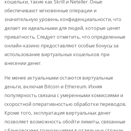
кошельки, такие как Skrill и Neteller. Оные
обеспечивают мгновенные операции и
значительную уровень конфиденциальности, что
делает их идеальными для людей, которые ценят
приватность. Следует отметить, что определенные
онлайн-казино предоставляют особые бонусы за
использование виртуальных кошельков при
внесении денег.
Не менее актуальными остаются виртуальные
деньги, включая Bitcoin и Ethereum. Ихняя
популярность связана с умеренными комиссиями и
скоростной оперативностью обработки переводов.
Кроме того, эксплуатация виртуальных денег
позволяет возможность обойти лимиты, связанные
с банковскими транзакциями в отдельных странах.