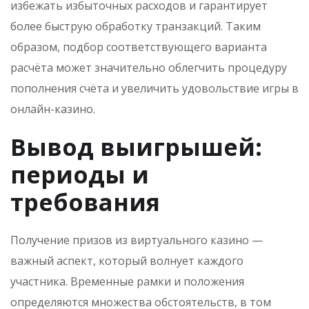
избежать избыточных расходов и гарантирует
более быструю обработку транзакций. Таким
образом, подбор соответствующего варианта
расчёта может значительно облегчить процедуру
пополнения счёта и увеличить удовольствие игры в
онлайн-казино.
Вывод выигрышей:
периоды и
требования
Получение призов из виртуального казино —
важный аспект, который волнует каждого
участника. Временные рамки и положения
определяются множества обстоятельств, в том