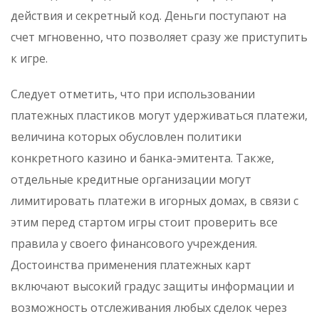
действия и секретный код. Деньги поступают на
счет мгновенно, что позволяет сразу же приступить
к игре.
Следует отметить, что при использовании
платежных пластиков могут удерживаться платежи,
величина которых обусловлен политики
конкретного казино и банка-эмитента. Также,
отдельные кредитные организации могут
лимитировать платежи в игорных домах, в связи с
этим перед стартом игры стоит проверить все
правила у своего финансового учреждения.
Достоинства применения платежных карт
включают высокий градус защиты информации и
возможность отслеживания любых сделок через