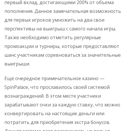
первый вклад, достигающими 200% от объема
пополнения. Данное замечательная возможность
для первых игроков умножить на два свои
перспективы на выигрыш с самого начала игры.
Также необходимо отметить регулярные
промоакции и турниры, которые предоставляют
шанс участникам соревноваться за значительные
выигрыши.
Ещё очередное примечательное казино —
SpinPalace, что прославилось своей системой
вознаграждений. В этом месте участники
зарабатывают очки за каждую ставку, что можно
конвертировать на настоящие деньги или
потратить для приобретения экстра бонусов.
Данная система дает возможность не только