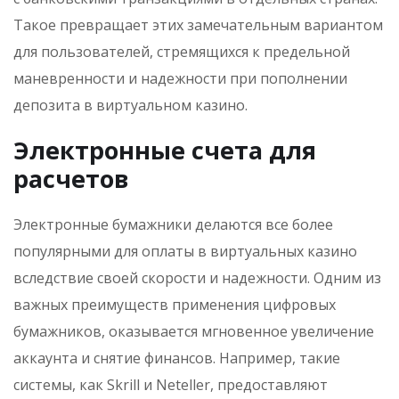
Такое превращает этих замечательным вариантом
для пользователей, стремящихся к предельной
маневренности и надежности при пополнении
депозита в виртуальном казино.
Электронные счета для
расчетов
Электронные бумажники делаются все более
популярными для оплаты в виртуальных казино
вследствие своей скорости и надежности. Одним из
важных преимуществ применения цифровых
бумажников, оказывается мгновенное увеличение
аккаунта и снятие финансов. Например, такие
системы, как Skrill и Neteller, предоставляют