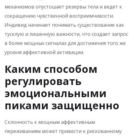
механизмов опустошает резервы тела и ведет к
сокращению чувственной восприимчивости.
Индивид начинает понимать существование как
тусклую и лишенную важности, что создает запрос
в более мощных сигналах для достижения того же
уровня аффективной активации.
Каким способом
регулировать
эмоциональными
пиками защищенно
Склонность к мощным аффективным
переживаниям может привести к рискованному