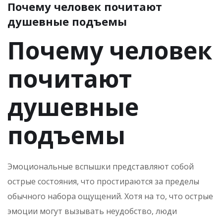
Почему человек почитают
душевные подъемы
Почему человек
почитают
душевные
подъемы
Эмоциональные вспышки представляют собой
острые состояния, что простираются за пределы
обычного набора ощущений. Хотя на то, что острые
эмоции могут вызывать неудобство, люди