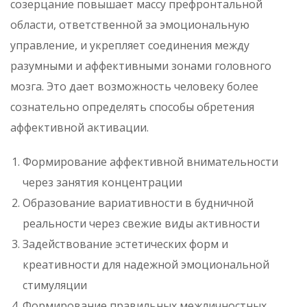
созерцание повышает массу префронтальной
области, ответственной за эмоциональную
управление, и укрепляет соединения между
разумными и аффективными зонами головного
мозга. Это дает возможность человеку более
сознательно определять способы обретения
аффективной активации.
Формирование аффективной внимательности
через занятия концентрации
Образование вариативности в будничной
реальности через свежие виды активности
Задействование эстетических форм и
креативности для надежной эмоциональной
стимуляции
Формирование правильных межличностных