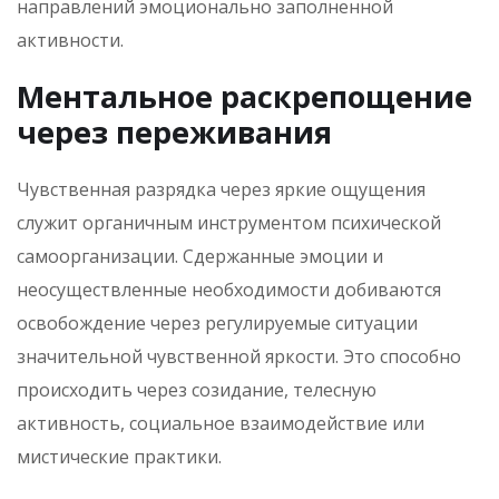
направлений эмоционально заполненной
активности.
Ментальное раскрепощение
через переживания
Чувственная разрядка через яркие ощущения
служит органичным инструментом психической
самоорганизации. Сдержанные эмоции и
неосуществленные необходимости добиваются
освобождение через регулируемые ситуации
значительной чувственной яркости. Это способно
происходить через созидание, телесную
активность, социальное взаимодействие или
мистические практики.