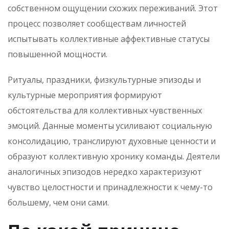
собственном ощущении схожих переживаний. Этот
процесс позволяет сообществам личностей
испытывать коллективные аффективные статусы
повышенной мощности.
Ритуалы, праздники, физкультурные эпизоды и
культурные мероприятия формируют
обстоятельства для коллективных чувственных
эмоций. Данные моменты усиливают социальную
консолидацию, транслируют духовные ценности и
образуют коллективную хронику команды. Деятели
аналогичных эпизодов нередко характеризуют
чувство целостности и принадлежности к чему-то
большему, чем они сами.