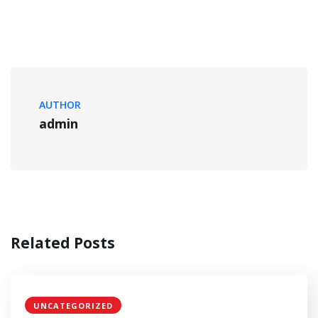
AUTHOR
admin
Related Posts
UNCATEGORIZED