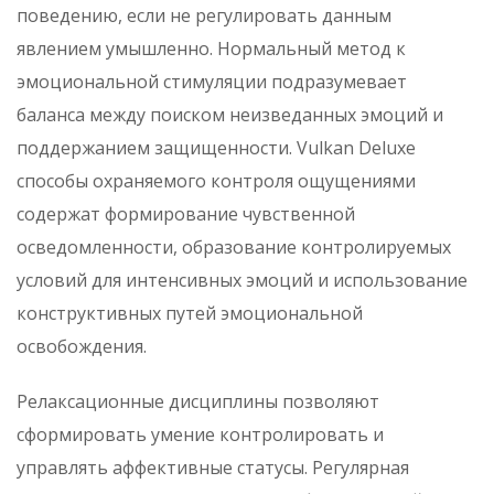
поведению, если не регулировать данным
явлением умышленно. Нормальный метод к
эмоциональной стимуляции подразумевает
баланса между поиском неизведанных эмоций и
поддержанием защищенности. Vulkan Deluxe
способы охраняемого контроля ощущениями
содержат формирование чувственной
осведомленности, образование контролируемых
условий для интенсивных эмоций и использование
конструктивных путей эмоциональной
освобождения.
Релаксационные дисциплины позволяют
сформировать умение контролировать и
управлять аффективные статусы. Регулярная