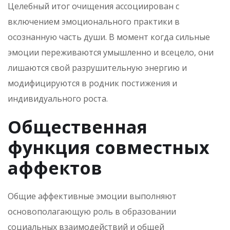
Целебный итог очищения ассоциирован с
включением эмоционального практики в
осознанную часть души. В момент когда сильные
эмоции переживаются умышленно и всецело, они
лишаются свой разрушительную энергию и
модифицируются в родник постижения и
индивидуального роста.
Общественная
функция совместных
аффектов
Общие аффективные эмоции выполняют
основополагающую роль в образовании
социальных взаимодействий и общей