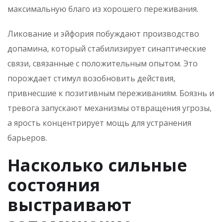
максимальную благо из хорошего переживания.
Ликование и эйфория побуждают производство
допамина, который стабилизирует синаптические
связи, связанные с положительным опытом. Это
порождает стимул возобновить действия,
привнесшие к позитивным переживаниям. Боязнь и
тревога запускают механизмы отвращения угрозы,
а ярость концентрирует мощь для устранения
барьеров.
Насколько сильные
состояния
выстраивают