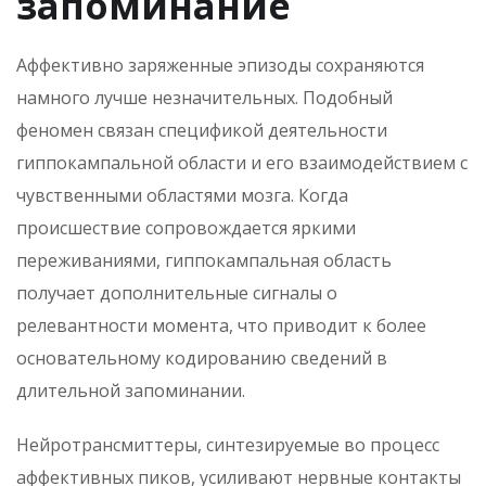
запоминание
Аффективно заряженные эпизоды сохраняются
намного лучше незначительных. Подобный
феномен связан спецификой деятельности
гиппокампальной области и его взаимодействием с
чувственными областями мозга. Когда
происшествие сопровождается яркими
переживаниями, гиппокампальная область
получает дополнительные сигналы о
релевантности момента, что приводит к более
основательному кодированию сведений в
длительной запоминании.
Нейротрансмиттеры, синтезируемые во процесс
аффективных пиков, усиливают нервные контакты