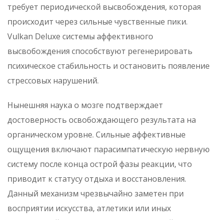
требует периодической высвобождения, которая
происходит через сильные чувственные пики.
Vulkan Deluxe системы аффективного
высвобождения способствуют регенерировать
психическое стабильность и остановить появление
стрессовых нарушений.
Нынешняя наука о мозге подтверждает
достоверность освобождающего результата на
органическом уровне. Сильные аффективные
ощущения включают парасимпатическую нервную
систему после конца острой фазы реакции, что
приводит к статусу отдыха и восстановления.
Данный механизм чрезвычайно заметен при
восприятии искусства, атлетики или иных