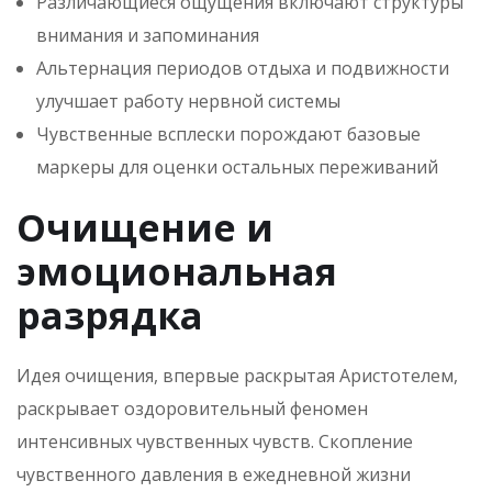
Различающиеся ощущения включают структуры
внимания и запоминания
Альтернация периодов отдыха и подвижности
улучшает работу нервной системы
Чувственные всплески порождают базовые
маркеры для оценки остальных переживаний
Очищение и
эмоциональная
разрядка
Идея очищения, впервые раскрытая Аристотелем,
раскрывает оздоровительный феномен
интенсивных чувственных чувств. Скопление
чувственного давления в ежедневной жизни