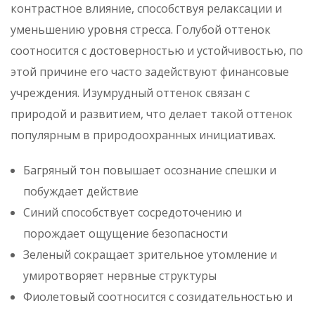
контрастное влияние, способствуя релаксации и
уменьшению уровня стресса. Голубой оттенок
соотносится с достоверностью и устойчивостью, по
этой причине его часто задействуют финансовые
учреждения. Изумрудный оттенок связан с
природой и развитием, что делает такой оттенок
популярным в природоохранных инициативах.
Багряный тон повышает осознание спешки и
побуждает действие
Синий способствует сосредоточению и
порождает ощущение безопасности
Зеленый сокращает зрительное утомление и
умиротворяет нервные структуры
Фиолетовый соотносится с созидательностью и