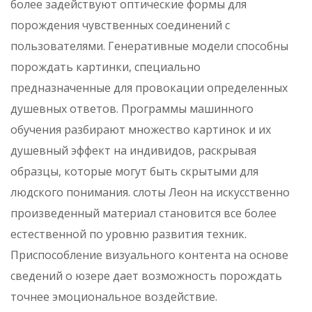
более задействуют оптические формы для
порождения чувственных соединений с
пользователями. Генеративные модели способны
порождать картинки, специально
предназначенные для провокации определенных
душевных ответов. Программы машинного
обучения разбирают множество картинок и их
душевный эффект на индивидов, раскрывая
образцы, которые могут быть скрытыми для
людского понимания. слоты Леон на искусственно
произведенный материал становится все более
естественной по уровню развития техник.
Приспособление визуального контента на основе
сведений о юзере дает возможность порождать
точнее эмоциональное воздействие.