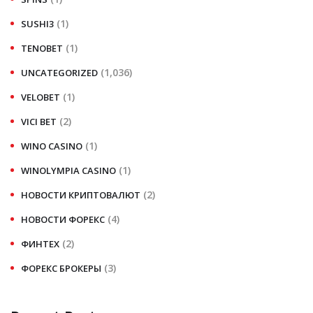
(1)
SUSHI3
(1)
TENOBET
(1,036)
UNCATEGORIZED
(1)
VELOBET
(2)
VICI BET
(1)
WINO CASINO
(1)
WINOLYMPIA CASINO
(2)
НОВОСТИ КРИПТОВАЛЮТ
(4)
НОВОСТИ ФОРЕКС
(2)
ФИНТЕХ
(3)
ФОРЕКС БРОКЕРЫ