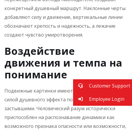
конкретный душевный маршрут. Наклонные черты
добавляют силу и движение, вертикальные линии
обозначают крепость и надежность, а лежачие
создают чувство умиротворения.
Воздействие
движения и темпа на
понимание
Customer Support
Подвижные картинки имеют существенно большей
Employee Login
силой душевного эффекта по сравнению со
застывшими. Человеческий разум исторически
приспособлен на распознавание динамики как
возможного признака опасности или возможности,