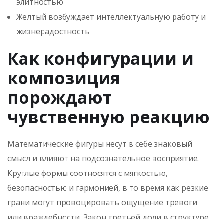
элитностью
Желтый возбуждает интеллектуальную работу и
жизнерадостность
Как конфигурации и
композиция
порождают
чувственную реакцию
Математические фигуры несут в себе знаковый
смысл и влияют на подсознательное восприятие.
Круглые формы соотносятся с мягкостью,
безопасностью и гармонией, в то время как резкие
грани могут провоцировать ощущение тревоги
или враждебности. Закон третьей доли в структуре