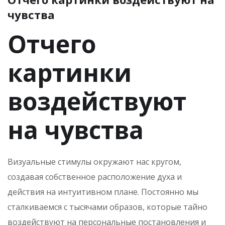
чувства
Отчего
картинки
воздействуют
на чувства
Визуальные стимулы окружают нас кругом,
создавая собственное расположение духа и
действия на интуитивном плане. Постоянно мы
сталкиваемся с тысячами образов, которые тайно
воздействуют на персональные постановления и