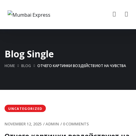
Blog Single
HOME
BLOG
ОТЧЕГО КАРТИНКИ ВОЗДЕЙСТВУЮТ НА ЧУВСТВА
UNCATEGORIZED
NOVEMBER 12, 2025
/
ADMIN
/
0 COMMENTS
Отчего картинки воздействуют на