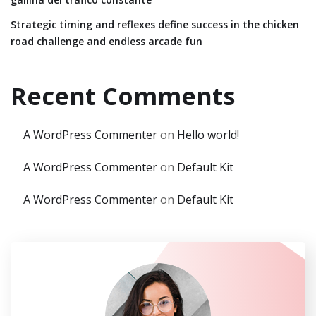
Strategic timing and reflexes define success in the chicken
road challenge and endless arcade fun
Recent Comments
A WordPress Commenter
on
Hello world!
A WordPress Commenter
on
Default Kit
A WordPress Commenter
on
Default Kit