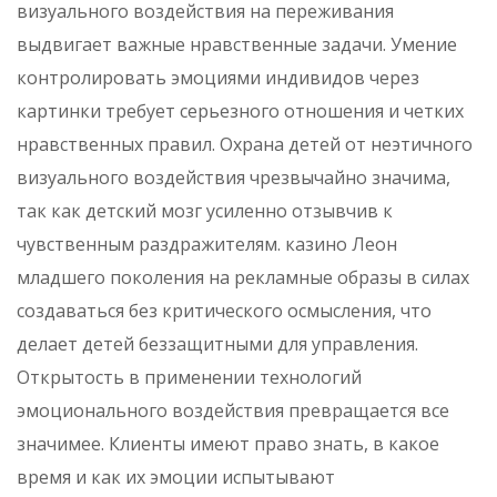
визуального воздействия на переживания
выдвигает важные нравственные задачи. Умение
контролировать эмоциями индивидов через
картинки требует серьезного отношения и четких
нравственных правил. Охрана детей от неэтичного
визуального воздействия чрезвычайно значима,
так как детский мозг усиленно отзывчив к
чувственным раздражителям. казино Леон
младшего поколения на рекламные образы в силах
создаваться без критического осмысления, что
делает детей беззащитными для управления.
Открытость в применении технологий
эмоционального воздействия превращается все
значимее. Клиенты имеют право знать, в какое
время и как их эмоции испытывают