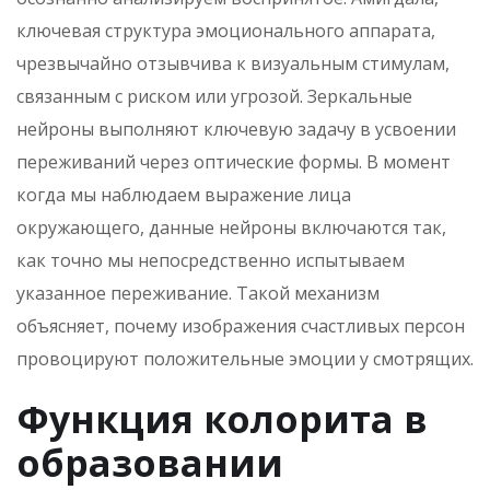
ключевая структура эмоционального аппарата,
чрезвычайно отзывчива к визуальным стимулам,
связанным с риском или угрозой. Зеркальные
нейроны выполняют ключевую задачу в усвоении
переживаний через оптические формы. В момент
когда мы наблюдаем выражение лица
окружающего, данные нейроны включаются так,
как точно мы непосредственно испытываем
указанное переживание. Такой механизм
объясняет, почему изображения счастливых персон
провоцируют положительные эмоции у смотрящих.
Функция колорита в
образовании