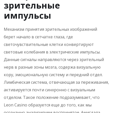
зрительные
импульсы
Механизм принятия зрительных изображений
берет начало в сетчатке глаза, где
светочувствительные клетки конвертируют
световые колебания в электрические импульсы.
Данные сигналы направляются через зрительный
нерв в разные зоны мозга, содержа визуальную
кору, эмоциональную систему и передний отдел.
Лимбическая система, отвечающая за переживания,
активируется почти синхронно с визуальным
отделом. Такое положение подразумевает, что
Leon Casino образуется еще до того, как мы
осознанно анализируем воспринятое. Амигдала,