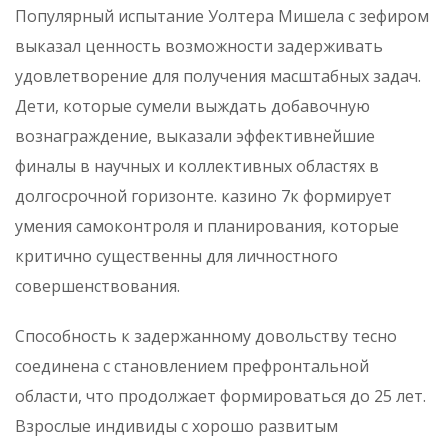
Популярный испытание Уолтера Мишела с зефиром
выказал ценность возможности задерживать
удовлетворение для получения масштабных задач.
Дети, которые сумели выждать добавочную
вознаграждение, выказали эффективнейшие
финалы в научных и коллективных областях в
долгосрочной горизонте. казино 7к формирует
умения самоконтроля и планирования, которые
критично существенны для личностного
совершенствования.
Способность к задержанному довольству тесно
соединена с становлением префронтальной
области, что продолжает формироваться до 25 лет.
Взрослые индивиды с хорошо развитым