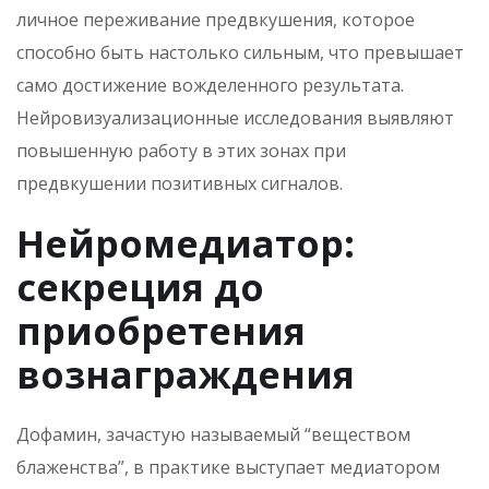
личное переживание предвкушения, которое
способно быть настолько сильным, что превышает
само достижение вожделенного результата.
Нейровизуализационные исследования выявляют
повышенную работу в этих зонах при
предвкушении позитивных сигналов.
Нейромедиатор:
секреция до
приобретения
вознаграждения
Дофамин, зачастую называемый “веществом
блаженства”, в практике выступает медиатором