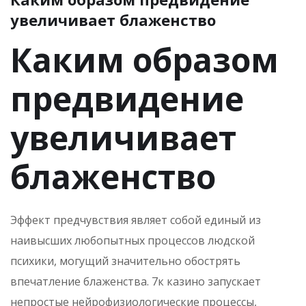
увеличивает блаженство
Каким образом
предвидение
увеличивает
блаженство
Эффект предчувствия являет собой единый из
наивысших любопытных процессов людской
психики, могущий значительно обострять
впечатление блаженства. 7к казино запускает
непростые нейрофизиологические процессы,