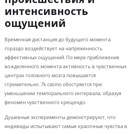
интенсивность
ощущений
Временная дистанция до будущего момента
гораздо воздействует на напряженность
аффективных ощущений. По мере приближения
вожделенного момента активность в чувственных
центрах головного мозга повышается
стремительно. 7k casino обостряется при
уменьшении темпорального интервала, образуя
феномен чувственного крещендо.
Душевные эксперименты демонстрируют, что
индивиды испытывают самые красочные чувства в