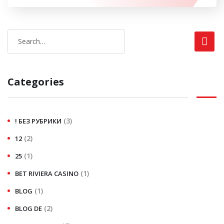
Categories
(3)
! БЕЗ РУБРИКИ
(2)
12
(1)
25
(1)
BET RIVIERA CASINO
(1)
BLOG
(2)
BLOG DE