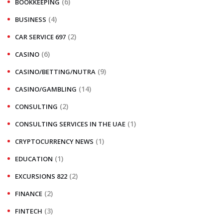
(6)
BOOKKEEPING
(4)
BUSINESS
(2)
CAR SERVICE 697
(6)
CASINO
(9)
CASINO/BETTING/NUTRA
(14)
CASINO/GAMBLING
(2)
CONSULTING
(1)
CONSULTING SERVICES IN THE UAE
(1)
CRYPTOCURRENCY NEWS
(1)
EDUCATION
(2)
EXCURSIONS 822
(2)
FINANCE
(3)
FINTECH