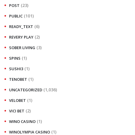
(23)
POST
(101)
PUBLIC
(6)
READY_TEXT
(2)
REVERY PLAY
(3)
SOBER LIVING
(1)
SPINS
(1)
SUSHI3
(1)
TENOBET
(1,036)
UNCATEGORIZED
(1)
VELOBET
(2)
VICI BET
(1)
WINO CASINO
(1)
WINOLYMPIA CASINO