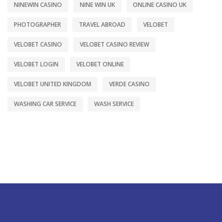
NINEWIN CASINO
NINE WIN UK
ONLINE CASINO UK
PHOTOGRAPHER
TRAVEL ABROAD
VELOBET
VELOBET CASINO
VELOBET CASINO REVIEW
VELOBET LOGIN
VELOBET ONLINE
VELOBET UNITED KINGDOM
VERDE CASINO
WASHING CAR SERVICE
WASH SERVICE