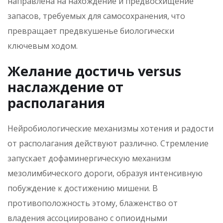
направлена на нахождение и предвосхищение
запасов, требуемых для самосохранения, что
превращает предвкушенье биологически
ключевым ходом.
Желание достичь versus
наслаждение от
располагания
Нейробиологические механизмы хотения и радости
от располагания действуют различно. Стремление
запускает дофаминергическую механизм
мезолимбического дороги, образуя интенсивную
побуждение к достижению мишени. В
противоположность этому, блаженство от
владения ассоциировано с опиоидными