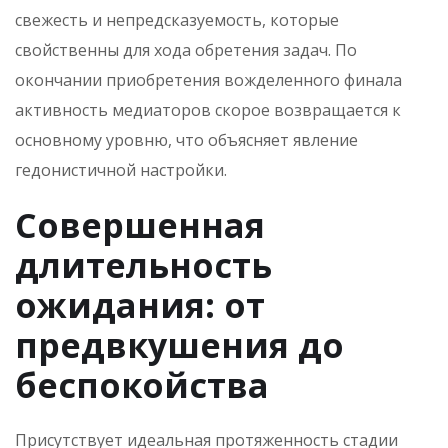
свежесть и непредсказуемость, которые
свойственны для хода обретения задач. По
окончании приобретения вожделенного финала
активность медиаторов скорое возвращается к
основному уровню, что объясняет явление
гедонистичной настройки.
Совершенная
длительность
ожидания: от
предвкушения до
беспокойства
Присутствует идеальная протяженность стадии