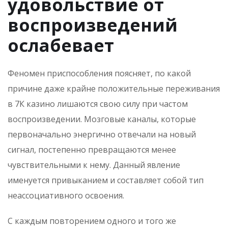
удовольствие от
воспроизведений
ослабевает
Феномен приспособления поясняет, по какой
причине даже крайне положительные переживания
в 7К казино лишаются свою силу при частом
воспроизведении. Мозговые каналы, которые
первоначально энергично отвечали на новый
сигнал, постепенно превращаются менее
чувствительными к нему. Данный явление
именуется привыканием и составляет собой тип
неассоциативного освоения.
С каждым повторением одного и того же