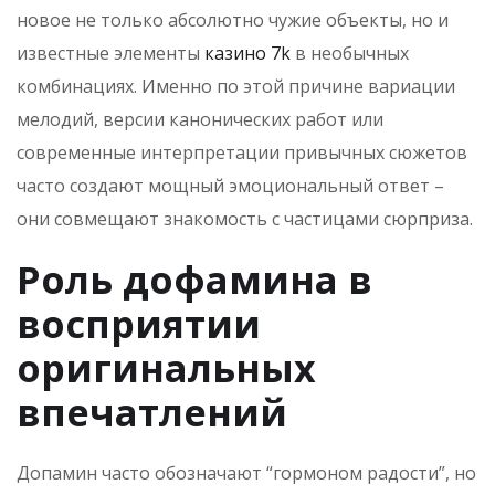
новое не только абсолютно чужие объекты, но и
известные элементы
казино 7k
в необычных
комбинациях. Именно по этой причине вариации
мелодий, версии канонических работ или
современные интерпретации привычных сюжетов
часто создают мощный эмоциональный ответ –
они совмещают знакомость с частицами сюрприза.
Роль дофамина в
восприятии
оригинальных
впечатлений
Допамин часто обозначают “гормоном радости”, но