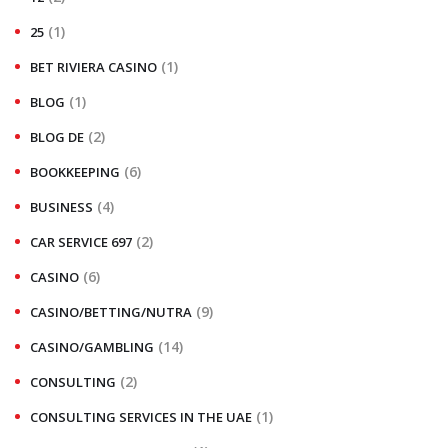
(1)
25
(1)
BET RIVIERA CASINO
(1)
BLOG
(2)
BLOG DE
(6)
BOOKKEEPING
(4)
BUSINESS
(2)
CAR SERVICE 697
(6)
CASINO
(9)
CASINO/BETTING/NUTRA
(14)
CASINO/GAMBLING
(2)
CONSULTING
(1)
CONSULTING SERVICES IN THE UAE