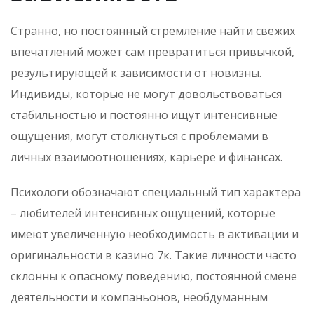
Странно, но постоянный стремление найти свежих
впечатлений может сам превратиться привычкой,
результирующей к зависимости от новизны.
Индивиды, которые не могут довольствоваться
стабильностью и постоянно ищут интенсивные
ощущения, могут столкнуться с проблемами в
личных взаимоотношениях, карьере и финансах.
Психологи обозначают специальный тип характера
– любителей интенсивных ощущений, которые
имеют увеличенную необходимость в активации и
оригинальности в казино 7к. Такие личности часто
склонны к опасному поведению, постоянной смене
деятельности и компаньонов, необдуманным