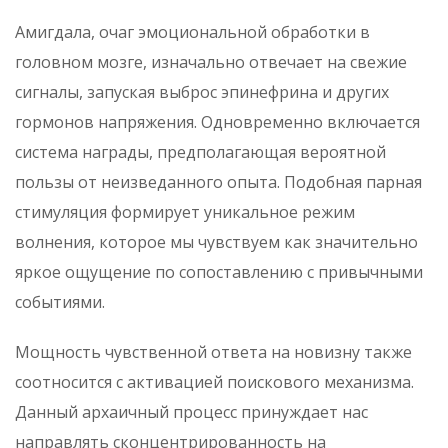
Амигдала, очаг эмоциональной обработки в
головном мозге, изначально отвечает на свежие
сигналы, запуская выброс эпинефрина и других
гормонов напряжения. Одновременно включается
система награды, предполагающая вероятной
пользы от неизведанного опыта. Подобная парная
стимуляция формирует уникальное режим
волнения, которое мы чувствуем как значительно
яркое ощущение по сопоставлению с привычными
событиями.
Мощность чувственной ответа на новизну также
соотносится с активацией поискового механизма.
Данный архаичный процесс принуждает нас
направлять сконцентрированность на