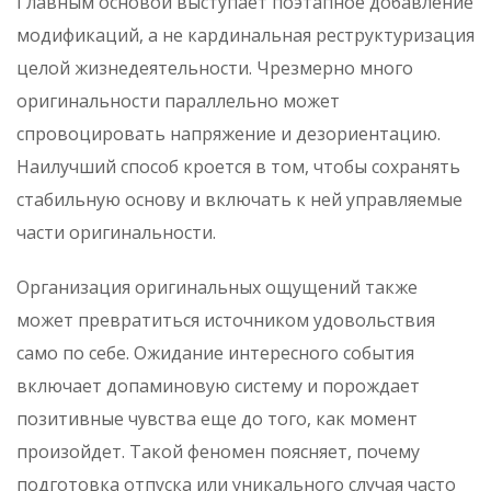
Главным основой выступает поэтапное добавление
модификаций, а не кардинальная реструктуризация
целой жизнедеятельности. Чрезмерно много
оригинальности параллельно может
спровоцировать напряжение и дезориентацию.
Наилучший способ кроется в том, чтобы сохранять
стабильную основу и включать к ней управляемые
части оригинальности.
Организация оригинальных ощущений также
может превратиться источником удовольствия
само по себе. Ожидание интересного события
включает допаминовую систему и порождает
позитивные чувства еще до того, как момент
произойдет. Такой феномен поясняет, почему
подготовка отпуска или уникального случая часто