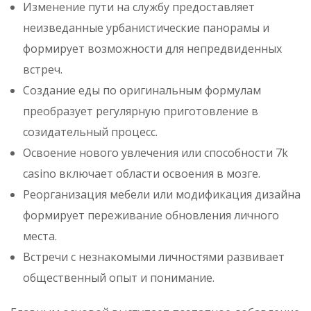
Изменение пути на службу предоставляет
неизведанные урбанистические панорамы и
формирует возможности для непредвиденных
встреч.
Создание еды по оригинальным формулам
преобразует регулярную приготовление в
созидательный процесс.
Освоение нового увлечения или способности 7k
casino включает области освоения в мозге.
Реорганизация мебели или модификация дизайна
формирует переживание обновления личного
места.
Встречи с незнакомыми личностями развивает
общественный опыт и понимание.