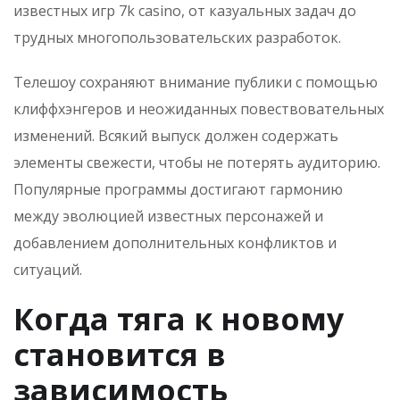
известных игр 7k casino, от казуальных задач до
трудных многопользовательских разработок.
Телешоу сохраняют внимание публики с помощью
клиффхэнгеров и неожиданных повествовательных
изменений. Всякий выпуск должен содержать
элементы свежести, чтобы не потерять аудиторию.
Популярные программы достигают гармонию
между эволюцией известных персонажей и
добавлением дополнительных конфликтов и
ситуаций.
Когда тяга к новому
становится в
зависимость