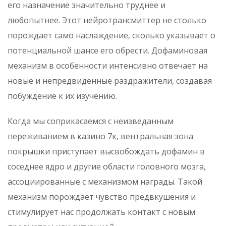
его назначение значительно труднее и
любопытнее. Этот нейротрансмиттер не столько
порождает само наслаждение, сколько указывает о
потенциальной шансе его обрести. Дофаминовая
механизм в особенности интенсивно отвечает на
новые и непредвиденные раздражители, создавая
побуждение к их изучению.
Когда мы соприкасаемся с неизведанным
переживанием в казино 7к, вентральная зона
покрышки приступает высвобождать дофамин в
соседнее ядро и другие области головного мозга,
ассоциированные с механизмом награды. Такой
механизм порождает чувство предвкушения и
стимулирует нас продолжать контакт с новым