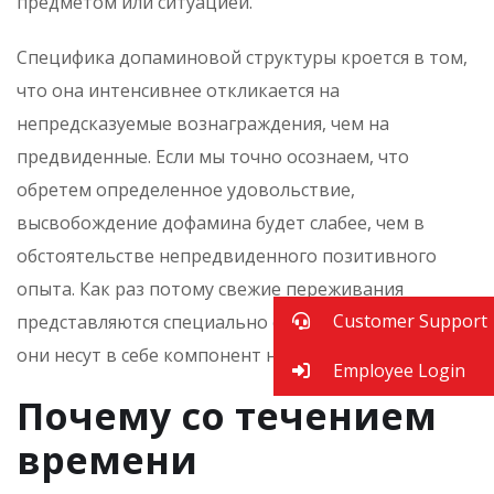
предметом или ситуацией.
Специфика допаминовой структуры кроется в том,
что она интенсивнее откликается на
непредсказуемые вознаграждения, чем на
предвиденные. Если мы точно осознаем, что
обретем определенное удовольствие,
высвобождение дофамина будет слабее, чем в
обстоятельстве непредвиденного позитивного
опыта. Как раз потому свежие переживания
Customer Support
представляются специально соблазнительными –
они несут в себе компонент неожиданности.
Employee Login
Почему со течением
времени