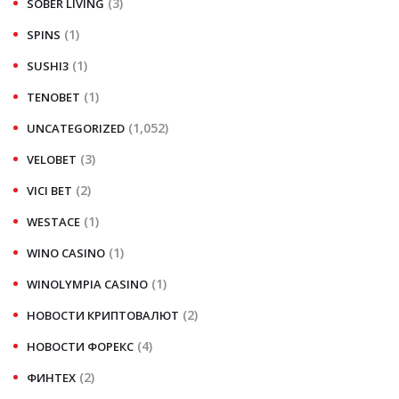
(3)
SOBER LIVING
(1)
SPINS
(1)
SUSHI3
(1)
TENOBET
(1,052)
UNCATEGORIZED
(3)
VELOBET
(2)
VICI BET
(1)
WESTACE
(1)
WINO CASINO
(1)
WINOLYMPIA CASINO
(2)
НОВОСТИ КРИПТОВАЛЮТ
(4)
НОВОСТИ ФОРЕКС
(2)
ФИНТЕХ