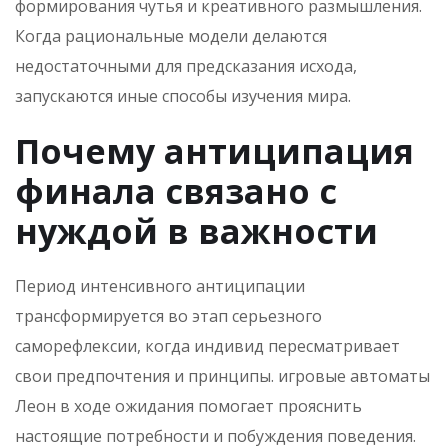
формирования чутья и креативного размышления.
Когда рациональные модели делаются
недостаточными для предсказания исхода,
запускаются иные способы изучения мира.
Почему антиципация
финала связано с
нуждой в важности
Период интенсивного антиципации
трансформируется во этап серьезного
саморефлексии, когда индивид пересматривает
свои предпочтения и принципы. игровые автоматы
Леон в ходе ожидания помогает прояснить
настоящие потребности и побуждения поведения.