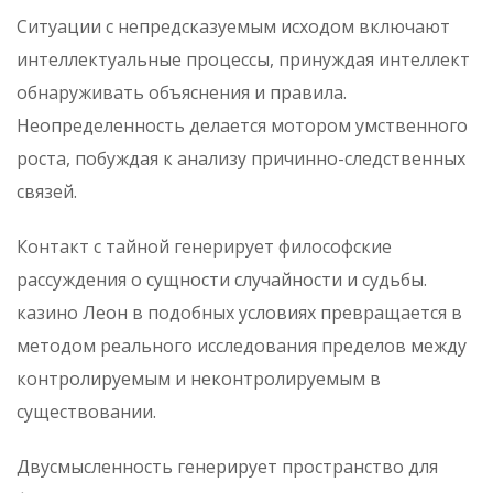
Ситуации с непредсказуемым исходом включают
интеллектуальные процессы, принуждая интеллект
обнаруживать объяснения и правила.
Неопределенность делается мотором умственного
роста, побуждая к анализу причинно-следственных
связей.
Контакт с тайной генерирует философские
рассуждения о сущности случайности и судьбы.
казино Леон в подобных условиях превращается в
методом реального исследования пределов между
контролируемым и неконтролируемым в
существовании.
Двусмысленность генерирует пространство для