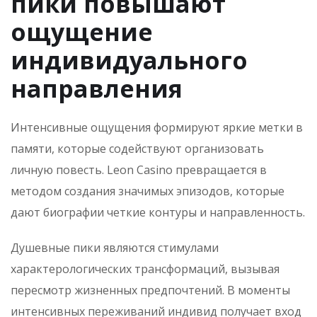
пики повышают
ощущение
индивидуального
направления
Интенсивные ощущения формируют яркие метки в
памяти, которые содействуют организовать
личную повесть. Leon Casino превращается в
методом создания значимых эпизодов, которые
дают биографии четкие контуры и направленность.
Душевные пики являются стимулами
характерологических трансформаций, вызывая
пересмотр жизненных предпочтений. В моменты
интенсивных переживаний индивид получает вход