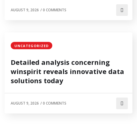
AUGUST 9, 2026
/
0 COMMENTS
UNCATEGORIZED
Detailed analysis concerning
winspirit reveals innovative data
solutions today
AUGUST 9, 2026
/
0 COMMENTS