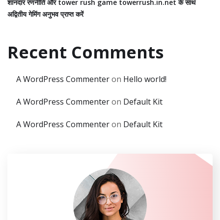
शानदार रणनीति और tower rush game towerrush.in.net के साथ
अद्वितीय गेमिंग अनुभव प्राप्त करें
Recent Comments
A WordPress Commenter
on
Hello world!
A WordPress Commenter
on
Default Kit
A WordPress Commenter
on
Default Kit