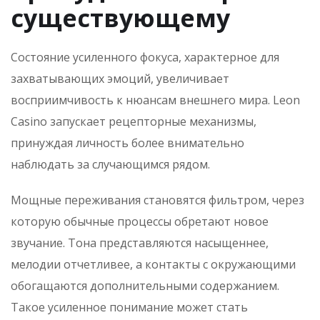
существующему
Состояние усиленного фокуса, характерное для
захватывающих эмоций, увеличивает
восприимчивость к нюансам внешнего мира. Leon
Casino запускает рецепторные механизмы,
принуждая личность более внимательно
наблюдать за случающимся рядом.
Мощные переживания становятся фильтром, через
которую обычные процессы обретают новое
звучание. Тона представляются насыщеннее,
мелодии отчетливее, а контакты с окружающими
обогащаются дополнительными содержанием.
Такое усиленное понимание может стать