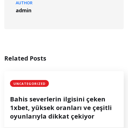
AUTHOR
admin
Related Posts
UNCATEGORIZED
Bahis severlerin ilgisini çeken
1xbet, yüksek oranları ve çeşitli
oyunlarıyla dikkat çekiyor