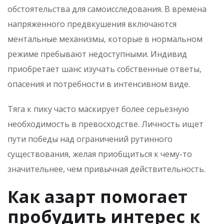
обстоятельства для самоисследования. В времена
напряженного предвкушения включаются
ментальные механизмы, которые в нормальном
режиме пребывают недоступными. Индивид
приобретает шанс изучать собственные ответы,
опасения и потребности в интенсивном виде.
Тяга к пику часто маскирует более серьезную
необходимость в превосходстве. Личность ищет
пути победы над ограничений рутинного
существования, желая приобщиться к чему-то
значительнее, чем привычная действительность.
Как азарт помогает
пробудить интерес к