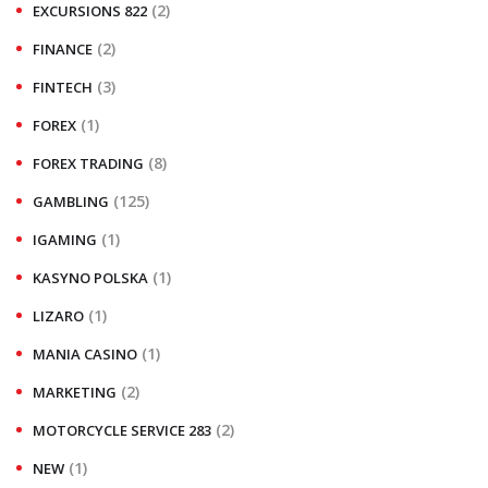
(2)
EXCURSIONS 822
(2)
FINANCE
(3)
FINTECH
(1)
FOREX
(8)
FOREX TRADING
(125)
GAMBLING
(1)
IGAMING
(1)
KASYNO POLSKA
(1)
LIZARO
(1)
MANIA CASINO
(2)
MARKETING
(2)
MOTORCYCLE SERVICE 283
(1)
NEW