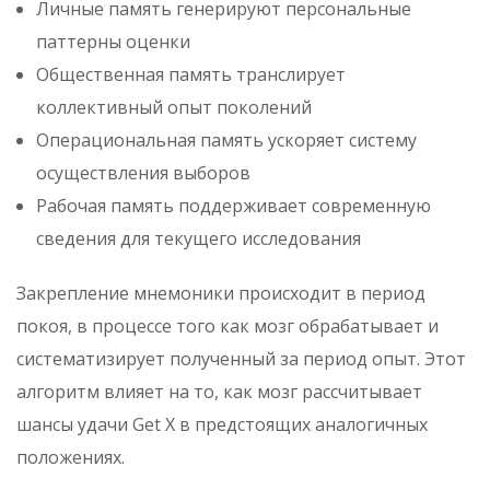
Личные память генерируют персональные
паттерны оценки
Общественная память транслирует
коллективный опыт поколений
Операциональная память ускоряет систему
осуществления выборов
Рабочая память поддерживает современную
сведения для текущего исследования
Закрепление мнемоники происходит в период
покоя, в процессе того как мозг обрабатывает и
систематизирует полученный за период опыт. Этот
алгоритм влияет на то, как мозг рассчитывает
шансы удачи Get X в предстоящих аналогичных
положениях.