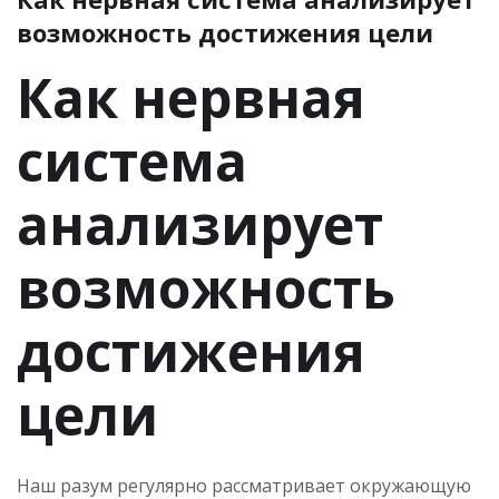
возможность достижения цели
Как нервная
система
анализирует
возможность
достижения
цели
Наш разум регулярно рассматривает окружающую