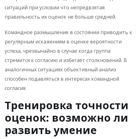
ситуаций при условии что непредвзятая
правильность их оценок не больше средней.
Командное размышление в состоянии приводить к
регулярным искажениям в оценке вероятности
успеха, чрезвычайно в случае когда группа
стремится к согласию и избегает столкновений. В
аналогичных ситуациях объективный анализ
способен подавляться в интересах командной
согласия.
Тренировка точности
оценок: возможно ли
развить умение