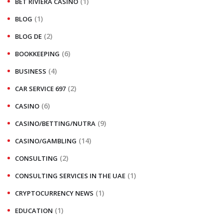
(1)
BET RIVIERA CASINO
(1)
BLOG
(2)
BLOG DE
(6)
BOOKKEEPING
(4)
BUSINESS
(2)
CAR SERVICE 697
(6)
CASINO
(9)
CASINO/BETTING/NUTRA
(14)
CASINO/GAMBLING
(2)
CONSULTING
(1)
CONSULTING SERVICES IN THE UAE
(1)
CRYPTOCURRENCY NEWS
(1)
EDUCATION