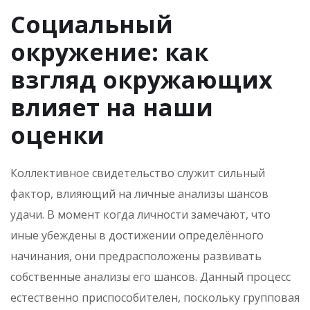
Социальный
окружение: как
взгляд окружающих
влияет на наши
оценки
Коллективное свидетельство служит сильный
фактор, влияющий на личные анализы шансов
удачи. В момент когда личности замечают, что
иные убеждены в достижении определённого
начинания, они предрасположены развивать
собственные анализы его шансов. Данный процесс
естественно приспособителен, поскольку групповая