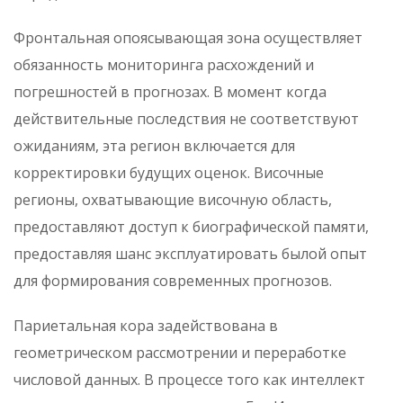
Фронтальная опоясывающая зона осуществляет
обязанность мониторинга расхождений и
погрешностей в прогнозах. В момент когда
действительные последствия не соответствуют
ожиданиям, эта регион включается для
корректировки будущих оценок. Височные
регионы, охватывающие височную область,
предоставляют доступ к биографической памяти,
предоставляя шанс эксплуатировать былой опыт
для формирования современных прогнозов.
Париетальная кора задействована в
геометрическом рассмотрении и переработке
числовой данных. В процессе того как интеллект