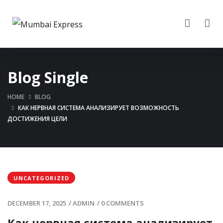
Blog Single
HOME
BLOG
КАК НЕРВНАЯ СИСТЕМА АНАЛИЗИРУЕТ ВОЗМОЖНОСТЬ
ДОСТИЖЕНИЯ ЦЕЛИ
UNCATEGORIZED
DECEMBER 17, 2025
/
ADMIN
/
0 COMMENTS
Как нервная система анализирует