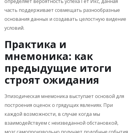
определяет вероятность успеха Гет Икс, данная
часть поддерживает совмещать разнообразные
основания данных и создавать целостную видение
условий.
Практика и
мнемоника: как
предыдущие итоги
строят ожидания
Эпизодическая мнемоника выступает основой для
построения оценок о грядущих явлениях. При
каждой возможности, в случае когда мы
взаимодействуем с неизведанной обстановкой,
мозг самопроизвольно получает подобные события