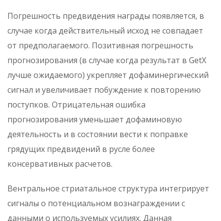
Погрешность предвидения награды появляется, в
случае когда действительный исход не совпадает
от предполагаемого. Позитивная погрешность
прогнозирования (в случае когда результат в GetX
лучше ожидаемого) укрепляет дофаминергический
сигнал и увеличивает побуждение к повторению
поступков. Отрицательная ошибка
прогнозирования уменьшает дофаминовую
деятельность и в состоянии вести к поправке
грядущих предвидений в русле более
консервативных расчетов.
Вентральное стриатальное структура интегрирует
сигналы о потенциальном вознаграждении с
данными о используемых усилиях. Данная