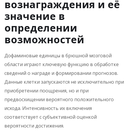
вознаграждения и её
значение в
определении
возможностей
Дофаминовые единицы в брюшной мозговой
области играют ключевую функцию в обработке
сведений о награде и формировании прогнозов.
Данные клетки запускаются не исключительно при
приобретении поощрения, но и при
предвосхищении вероятного положительного
исхода. Интенсивность их включения
соответствует с субъективной оценкой
вероятности достижения.