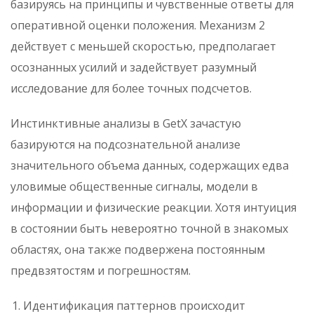
базируясь на принципы и чувственные ответы для
оперативной оценки положения. Механизм 2
действует с меньшей скоростью, предполагает
осознанных усилий и задействует разумный
исследование для более точных подсчетов.
Инстинктивные анализы в GetX зачастую
базируются на подсознательной анализе
значительного объема данных, содержащих едва
уловимые общественные сигналы, модели в
информации и физические реакции. Хотя интуиция
в состоянии быть невероятно точной в знакомых
областях, она также подвержена постоянным
предвзятостям и погрешностям.
Идентификация паттернов происходит